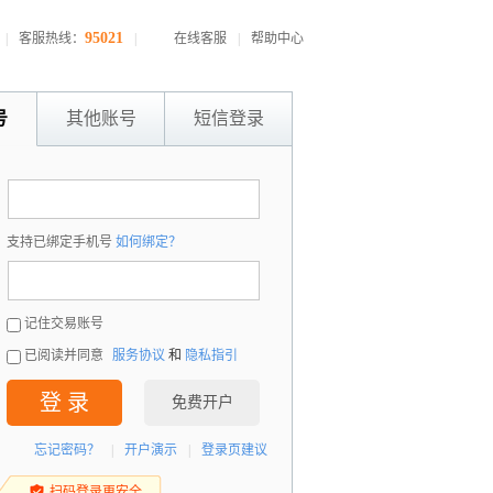
95021
|
客服热线：
|
在线客服
|
帮助中心
号
其他账号
短信登录
：
支持已绑定手机号
如何绑定？
：
记住交易账号
已阅读并同意
服务协议
和
隐私指引
登 录
免费开户
忘记密码？
|
开户演示
|
登录页建议
扫码登录更安全