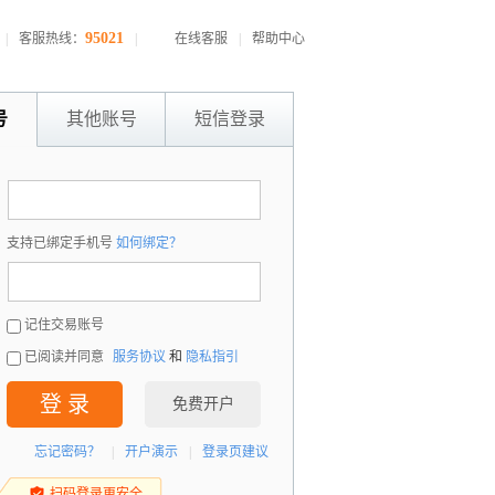
95021
|
客服热线：
|
在线客服
|
帮助中心
号
其他账号
短信登录
：
支持已绑定手机号
如何绑定？
：
记住交易账号
已阅读并同意
服务协议
和
隐私指引
登 录
免费开户
忘记密码？
|
开户演示
|
登录页建议
扫码登录更安全