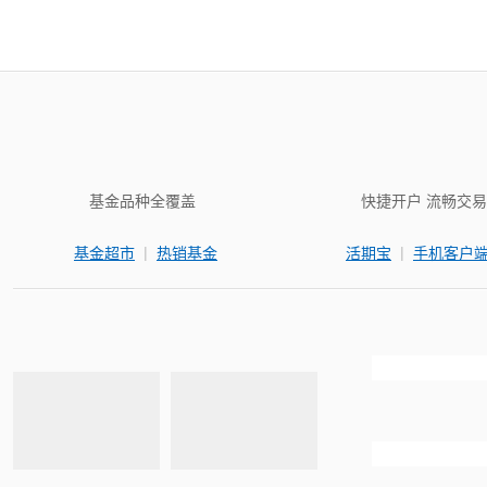
基金品种全覆盖
快捷开户 流畅交易
|
|
基金超市
热销基金
活期宝
手机客户