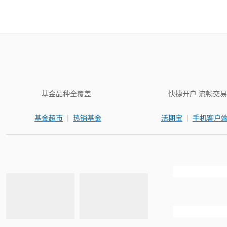
基金品种全覆盖
快捷开户 流畅交易
|
|
基金超市
热销基金
活期宝
手机客户