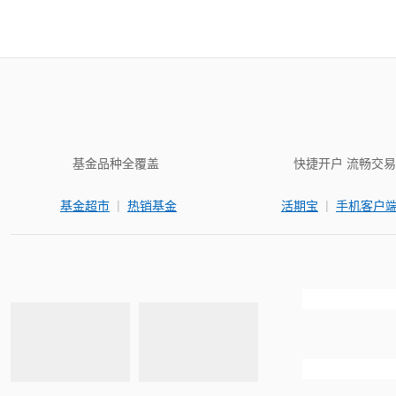
基金品种全覆盖
快捷开户 流畅交易
|
|
基金超市
热销基金
活期宝
手机客户