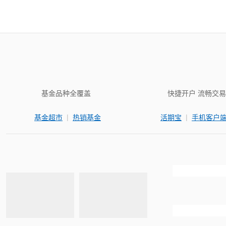
基金品种全覆盖
快捷开户 流畅交易
|
|
基金超市
热销基金
活期宝
手机客户