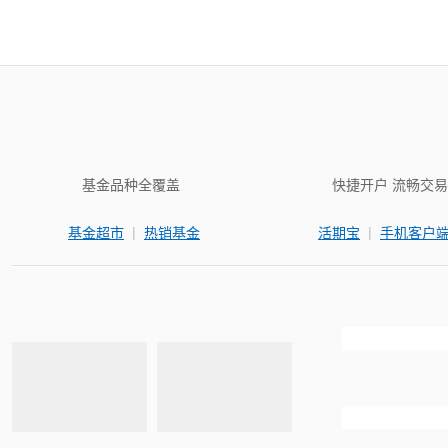
基金品种全覆盖
快捷开户 流畅交易
|
|
基金超市
热销基金
活期宝
手机客户