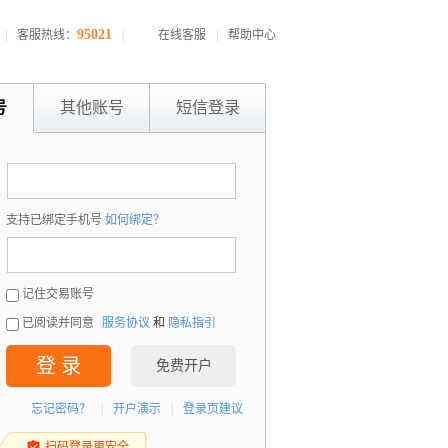
95021
|
客服热线：
|
在线客服
|
帮助中心
号
其他账号
短信登录
：
支持已绑定手机号
如何绑定？
：
记住交易账号
已阅读并同意
服务协议
和
隐私指引
登 录
免费开户
忘记密码？
|
开户演示
|
登录页建议
扫码登录更安全