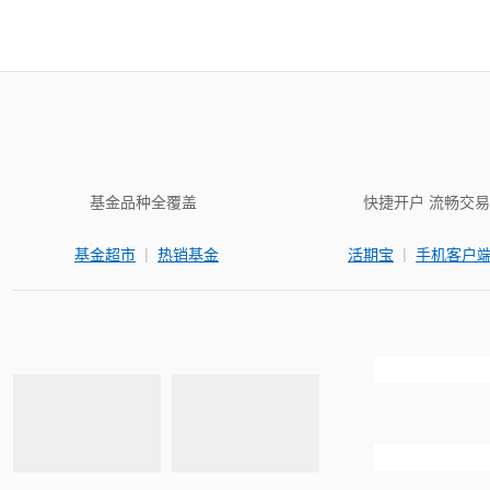
基金品种全覆盖
快捷开户 流畅交易
|
|
基金超市
热销基金
活期宝
手机客户