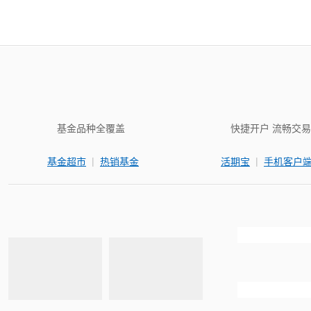
基金品种全覆盖
快捷开户 流畅交易
|
|
基金超市
热销基金
活期宝
手机客户