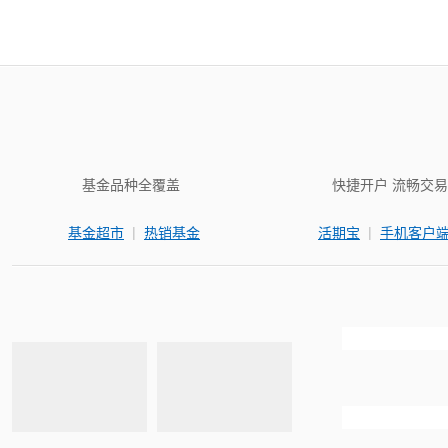
基金品种全覆盖
快捷开户 流畅交易
|
|
基金超市
热销基金
活期宝
手机客户