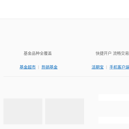
基金品种全覆盖
快捷开户 流畅交易
|
|
基金超市
热销基金
活期宝
手机客户