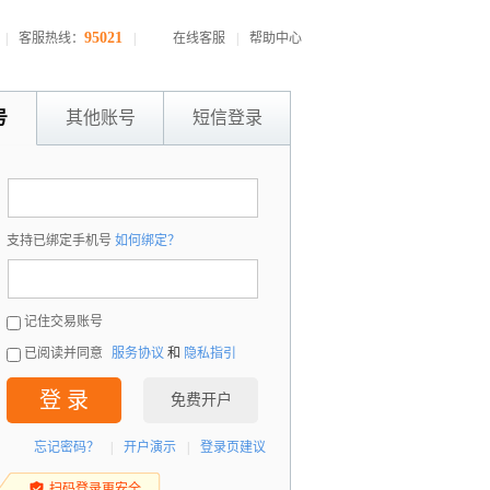
95021
|
客服热线：
|
在线客服
|
帮助中心
号
其他账号
短信登录
：
支持已绑定手机号
如何绑定？
：
记住交易账号
已阅读并同意
服务协议
和
隐私指引
登 录
免费开户
忘记密码？
|
开户演示
|
登录页建议
扫码登录更安全