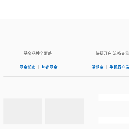
基金品种全覆盖
快捷开户 流畅交易
|
|
基金超市
热销基金
活期宝
手机客户