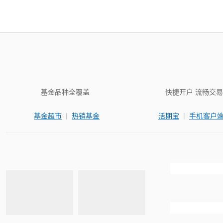
基金品种全覆盖
快捷开户 流畅交易
|
|
基金超市
热销基金
活期宝
手机客户