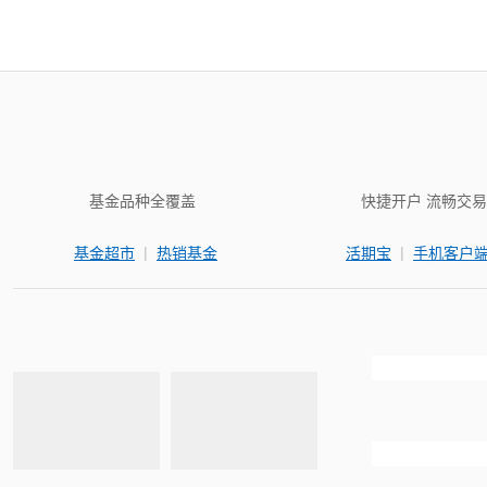
基金品种全覆盖
快捷开户 流畅交易
|
|
基金超市
热销基金
活期宝
手机客户