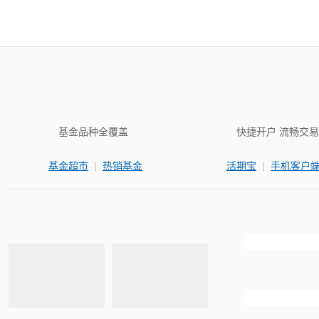
基金品种全覆盖
快捷开户 流畅交易
|
|
基金超市
热销基金
活期宝
手机客户