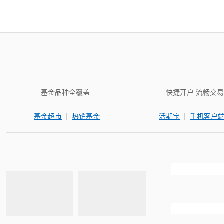
基金品种全覆盖
快捷开户 流畅交易
|
|
基金超市
热销基金
活期宝
手机客户