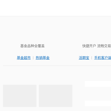
基金品种全覆盖
快捷开户 流畅交易
|
|
基金超市
热销基金
活期宝
手机客户