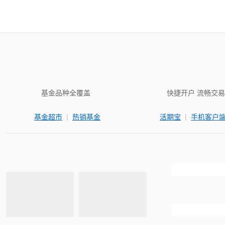
基金品种全覆盖
快捷开户 流畅交易
|
|
基金超市
热销基金
活期宝
手机客户