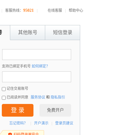
95021
|
客服热线：
|
在线客服
|
帮助中心
号
其他账号
短信登录
：
支持已绑定手机号
如何绑定？
：
记住交易账号
已阅读并同意
服务协议
和
隐私指引
登 录
免费开户
忘记密码？
|
开户演示
|
登录页建议
扫码登录更安全