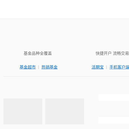
基金品种全覆盖
快捷开户 流畅交易
|
|
基金超市
热销基金
活期宝
手机客户