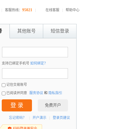
95021
|
客服热线：
|
在线客服
|
帮助中心
号
其他账号
短信登录
：
支持已绑定手机号
如何绑定？
：
记住交易账号
已阅读并同意
服务协议
和
隐私指引
登 录
免费开户
忘记密码？
|
开户演示
|
登录页建议
扫码登录更安全