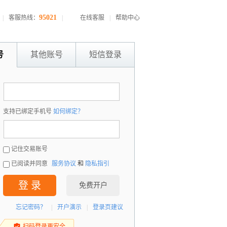
95021
|
客服热线：
|
在线客服
|
帮助中心
号
其他账号
短信登录
：
支持已绑定手机号
如何绑定？
：
记住交易账号
已阅读并同意
服务协议
和
隐私指引
登 录
免费开户
忘记密码？
|
开户演示
|
登录页建议
扫码登录更安全