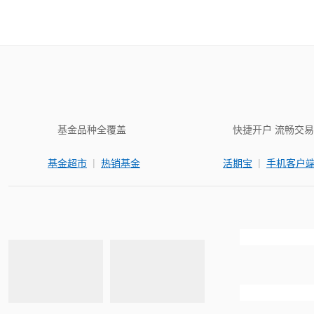
基金品种全覆盖
快捷开户 流畅交易
|
|
基金超市
热销基金
活期宝
手机客户