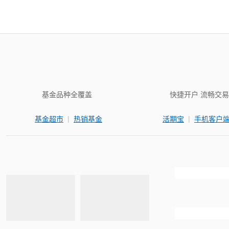
基金品种全覆盖
快捷开户 流畅交易
|
|
基金超市
热销基金
活期宝
手机客户