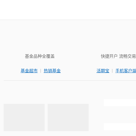
基金品种全覆盖
快捷开户 流畅交易
|
|
基金超市
热销基金
活期宝
手机客户