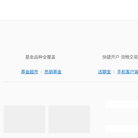
基金品种全覆盖
快捷开户 流畅交易
|
|
基金超市
热销基金
活期宝
手机客户