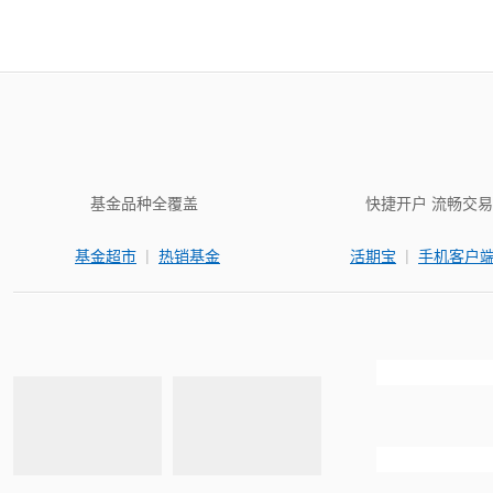
基金品种全覆盖
快捷开户 流畅交易
|
|
基金超市
热销基金
活期宝
手机客户