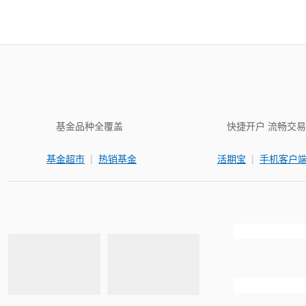
基金品种全覆盖
快捷开户 流畅交易
|
|
基金超市
热销基金
活期宝
手机客户