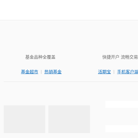
基金品种全覆盖
快捷开户 流畅交易
|
|
基金超市
热销基金
活期宝
手机客户