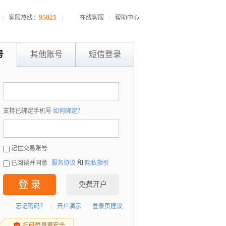
95021
|
客服热线：
|
在线客服
|
帮助中心
号
其他账号
短信登录
：
支持已绑定手机号
如何绑定？
：
记住交易账号
已阅读并同意
服务协议
和
隐私指引
登 录
免费开户
忘记密码？
|
开户演示
|
登录页建议
扫码登录更安全