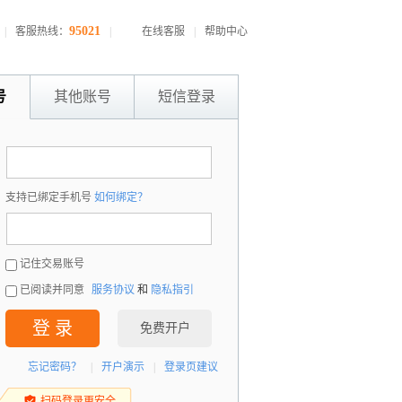
95021
|
客服热线：
|
在线客服
|
帮助中心
号
其他账号
短信登录
：
支持已绑定手机号
如何绑定？
：
记住交易账号
已阅读并同意
服务协议
和
隐私指引
登 录
免费开户
忘记密码？
|
开户演示
|
登录页建议
扫码登录更安全