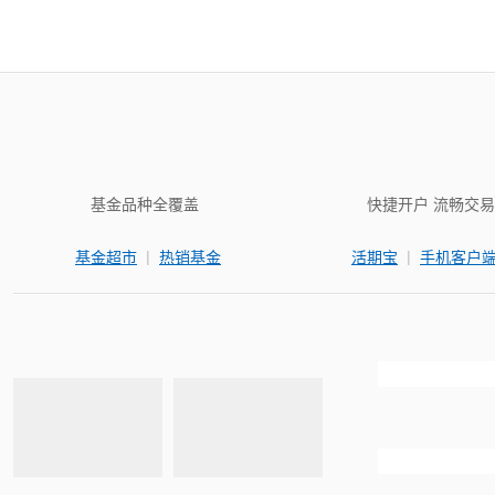
基金品种全覆盖
快捷开户 流畅交易
|
|
基金超市
热销基金
活期宝
手机客户