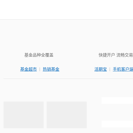
基金品种全覆盖
快捷开户 流畅交易
|
|
基金超市
热销基金
活期宝
手机客户