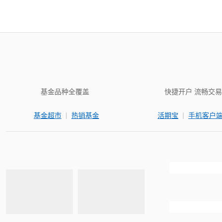
基金品种全覆盖
快捷开户 流畅交易
|
|
基金超市
热销基金
活期宝
手机客户