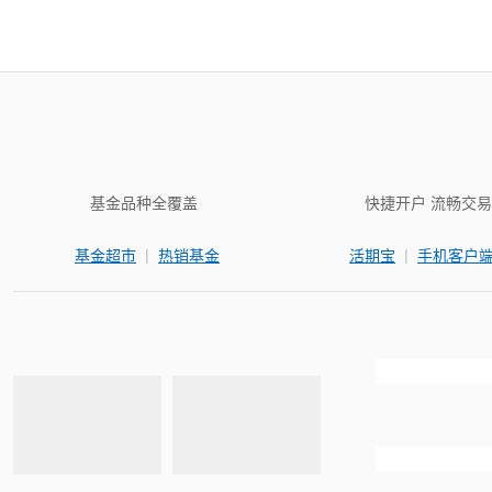
基金品种全覆盖
快捷开户 流畅交易
|
|
基金超市
热销基金
活期宝
手机客户