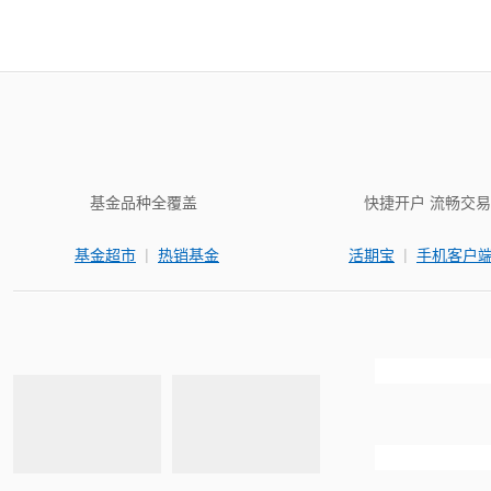
基金品种全覆盖
快捷开户 流畅交易
|
|
基金超市
热销基金
活期宝
手机客户