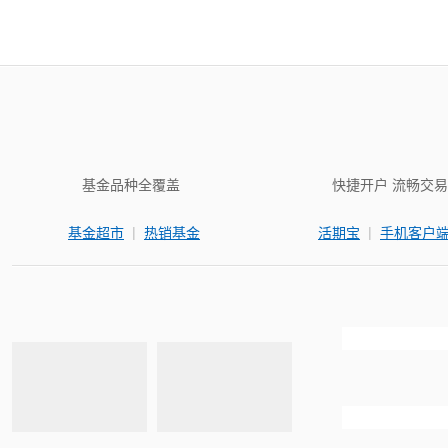
基金品种全覆盖
快捷开户 流畅交易
|
|
基金超市
热销基金
活期宝
手机客户