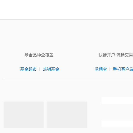
基金品种全覆盖
快捷开户 流畅交易
|
|
基金超市
热销基金
活期宝
手机客户