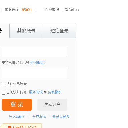
95021
|
客服热线：
|
在线客服
|
帮助中心
号
其他账号
短信登录
：
支持已绑定手机号
如何绑定？
：
记住交易账号
已阅读并同意
服务协议
和
隐私指引
登 录
免费开户
忘记密码？
|
开户演示
|
登录页建议
扫码登录更安全