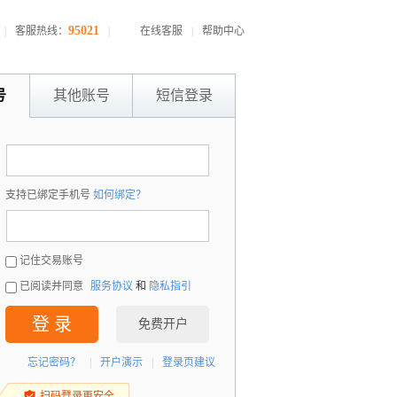
95021
|
客服热线：
|
在线客服
|
帮助中心
号
其他账号
短信登录
：
支持已绑定手机号
如何绑定？
：
记住交易账号
已阅读并同意
服务协议
和
隐私指引
登 录
免费开户
忘记密码？
|
开户演示
|
登录页建议
扫码登录更安全