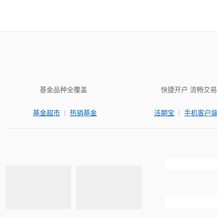
基金品种全覆盖
快捷开户 流畅交易
|
|
基金超市
热销基金
活期宝
手机客户