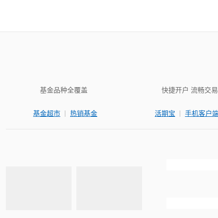
基金品种全覆盖
快捷开户 流畅交易
|
|
基金超市
热销基金
活期宝
手机客户