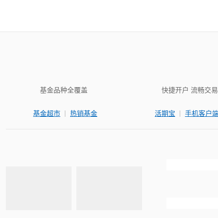
基金品种全覆盖
快捷开户 流畅交易
|
|
基金超市
热销基金
活期宝
手机客户