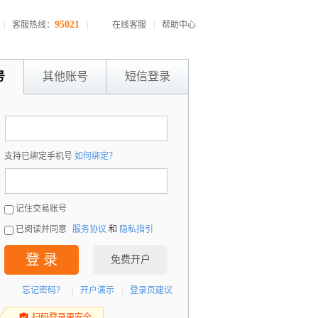
95021
|
客服热线：
|
在线客服
|
帮助中心
号
其他账号
短信登录
：
支持已绑定手机号
如何绑定？
：
记住交易账号
已阅读并同意
服务协议
和
隐私指引
登 录
免费开户
忘记密码？
|
开户演示
|
登录页建议
扫码登录更安全