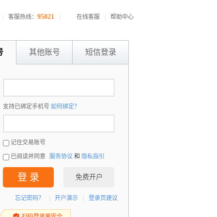
95021
|
客服热线：
|
在线客服
|
帮助中心
号
其他账号
短信登录
：
支持已绑定手机号
如何绑定？
：
记住交易账号
已阅读并同意
服务协议
和
隐私指引
登 录
免费开户
忘记密码？
|
开户演示
|
登录页建议
扫码登录更安全