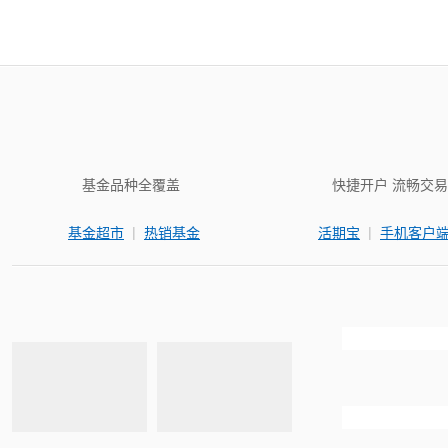
基金品种全覆盖
快捷开户 流畅交易
|
|
基金超市
热销基金
活期宝
手机客户