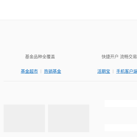
基金品种全覆盖
快捷开户 流畅交易
|
|
基金超市
热销基金
活期宝
手机客户