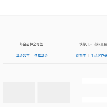
基金品种全覆盖
快捷开户 流畅交易
|
|
基金超市
热销基金
活期宝
手机客户